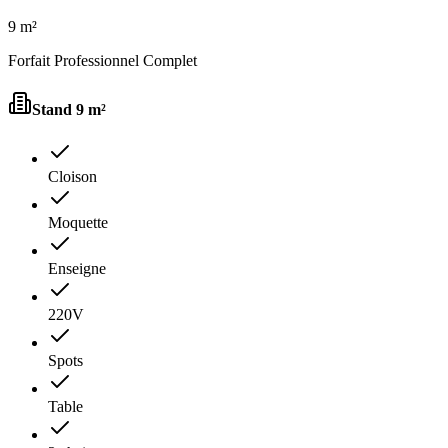
9 m²
Forfait Professionnel Complet
Stand
9 m²
Cloison
Moquette
Enseigne
220V
Spots
Table