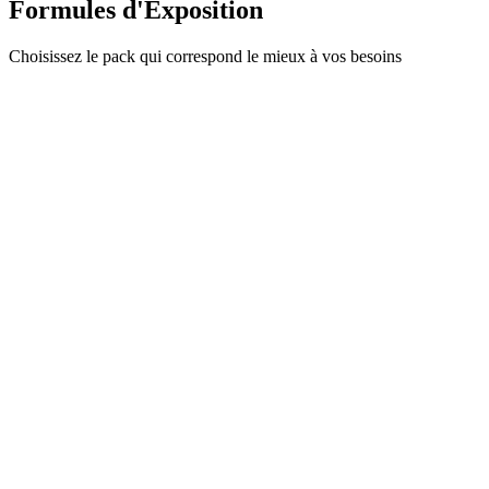
Formules d'Exposition
Choisissez le pack qui correspond le mieux à vos besoins
STAND
9 m²
Cloison
Moquette
Enseigne
220V
Spots
Table
2 chaises
Wi-Fi
Nettoyage