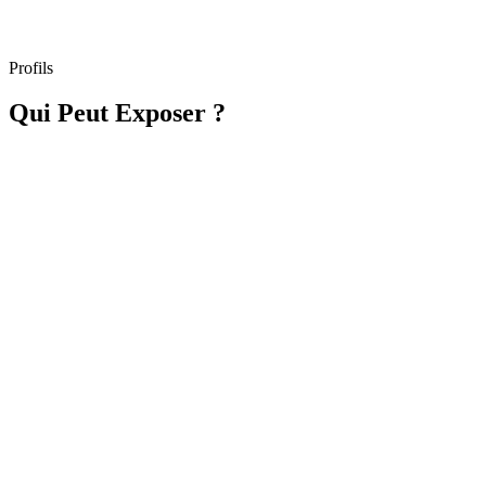
De l'aéroport à l'hôtel à l'arrivée et au départ
Profils
Qui Peut Exposer ?