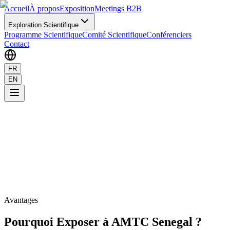
Accueil
À propos
Exposition
Meetings B2B
Exploration Scientifique
Programme Scientifique
Comité Scientifique
Conférenciers
Contact
FR
EN
Avantages
Pourquoi Exposer à AMTC Senegal ?